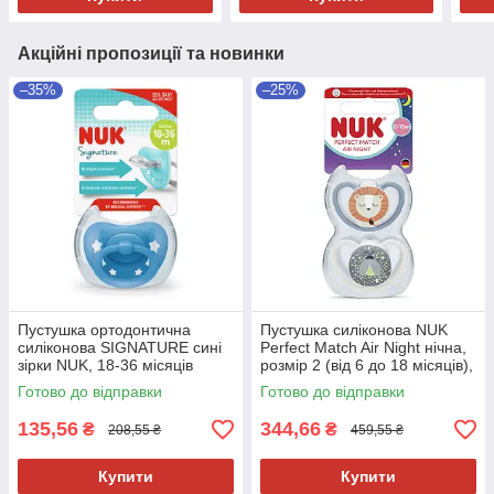
Акційні пропозиції та новинки
–35%
–25%
Пустушка ортодонтична
Пустушка силіконова NUK
силіконова SIGNATURE сині
Perfect Match Air Night нічна,
зірки NUK, 18-36 місяців
розмір 2 (від 6 до 18 місяців),
лев/зірки, 2 шт
Готово до відправки
Готово до відправки
135,56
344,66
₴
₴
208,55 ₴
459,55 ₴
Купити
Купити