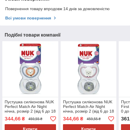
Повернення товару впродовж 14 днів за домовленістю
Всі умови повернення
Подібні товари компанії
Пустушка силіконова NUK
Пустушка силіконова NUK
Пуст
Perfect Match Air Night
Perfect Match Air Night
First
нічна, розмір 2 (від 6 до 18
нічна, розмір 2 (від 6 до 18
0 до
місяців), лев/зірки, 2 шт
місяців), вівця/зірки, 2 шт
морс
344,66
344,66
361
₴
₴
459,55 ₴
459,55 ₴
Купити
Купити