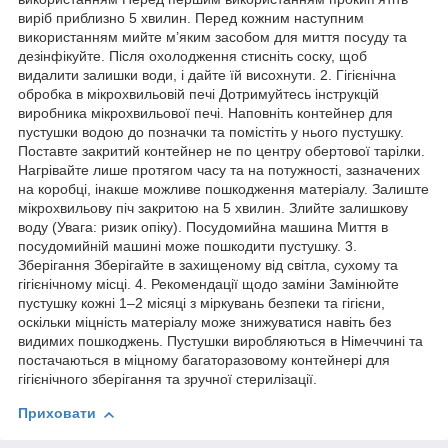
виріб приблизно 5 хвилин. Перед кожним наступним
використанням мийте м’яким засобом для миття посуду та
дезінфікуйте. Після охолодження стисніть соску, щоб
видалити залишки води, і дайте їй висохнути. 2. Гігієнічна
обробка в мікрохвильовій печі Дотримуйтесь інструкцій
виробника мікрохвильової печі. Наповніть контейнер для
пустушки водою до позначки та помістіть у нього пустушку.
Поставте закритий контейнер не по центру обертової тарілки.
Нагрівайте лише протягом часу та на потужності, зазначених
на коробці, інакше можливе пошкодження матеріалу. Залиште
мікрохвильову піч закритою на 5 хвилин. Злийте залишкову
воду (Увага: ризик опіку). Посудомийна машина Миття в
посудомийній машині може пошкодити пустушку. 3.
Зберігання Зберігайте в захищеному від світла, сухому та
гігієнічному місці. 4. Рекомендації щодо заміни Замінюйте
пустушку кожні 1–2 місяці з міркувань безпеки та гігієни,
оскільки міцність матеріалу може знижуватися навіть без
видимих пошкоджень. Пустушки виробляються в Німеччині та
постачаються в міцному багаторазовому контейнері для
гігієнічного зберігання та зручної стерилізації.
Приховати