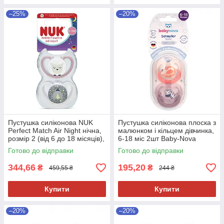
–25%
–20%
Пустушка силіконова NUK
Пустушка силіконова плоска з
Perfect Match Air Night нічна,
малюнком і кільцем дівчинка,
розмір 2 (від 6 до 18 місяців),
6-18 міс 2шт Baby-Nova
вівця/зірки, 2 шт
Готово до відправки
Готово до відправки
344,66
195,20
₴
₴
459,55 ₴
244 ₴
Купити
Купити
–20%
–20%