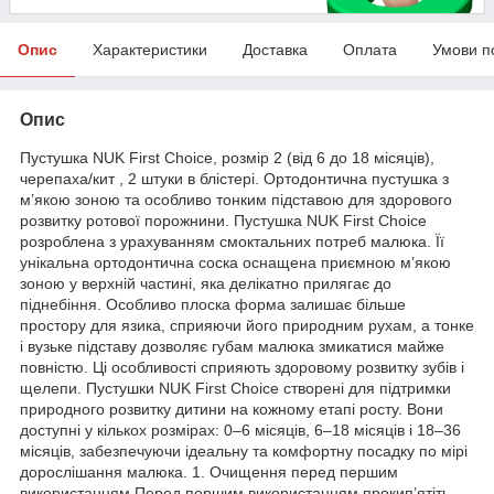
Опис
Характеристики
Доставка
Оплата
Умови п
Опис
Пустушка NUK First Choice, розмір 2 (від 6 до 18 місяців),
черепаха/кит , 2 штуки в блістері. Ортодонтична пустушка з
м’якою зоною та особливо тонким підставою для здорового
розвитку ротової порожнини. Пустушка NUK First Choice
розроблена з урахуванням смоктальних потреб малюка. Її
унікальна ортодонтична соска оснащена приємною м’якою
зоною у верхній частині, яка делікатно прилягає до
піднебіння. Особливо плоска форма залишає більше
простору для язика, сприяючи його природним рухам, а тонке
і вузьке підставу дозволяє губам малюка змикатися майже
повністю. Ці особливості сприяють здоровому розвитку зубів і
щелепи. Пустушки NUK First Choice створені для підтримки
природного розвитку дитини на кожному етапі росту. Вони
доступні у кількох розмірах: 0–6 місяців, 6–18 місяців і 18–36
місяців, забезпечуючи ідеальну та комфортну посадку по мірі
дорослішання малюка. 1. Очищення перед першим
використанням Перед першим використанням прокип’ятіть