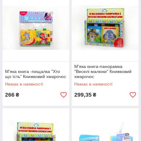
М'яка книга-панорамка
М'яка книга -пищалка "Хто
"Веселі малюки" Книжковий
що їсть" Книжковий хмарочос
хмарочос
Немає в наявності
Немає в наявності
266
299,35
₴
₴