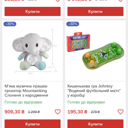
Купити
Купити
–30%
–30%
М'яка музична іграшка-
Кишенькова гра Johntoy
проєктор Mountainking
"Водяний футбольний матч"
Слоненя з народження
у коробці
Готово до відправки
Готово до відправки
909,30
195,30
₴
₴
1 299 ₴
279 ₴
Купити
Купити