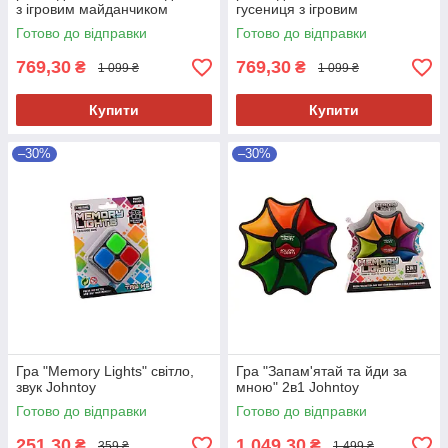
з ігровим майданчиком
гусениця з ігровим
майданчиком
Готово до відправки
Готово до відправки
769,30
769,30
₴
₴
1 099 ₴
1 099 ₴
Купити
Купити
–30%
–30%
Гра "Memory Lights" світло,
Гра "Запам'ятай та йди за
звук Johntoy
мною" 2в1 Johntoy
Готово до відправки
Готово до відправки
251,30
1 049,30
₴
₴
359 ₴
1 499 ₴