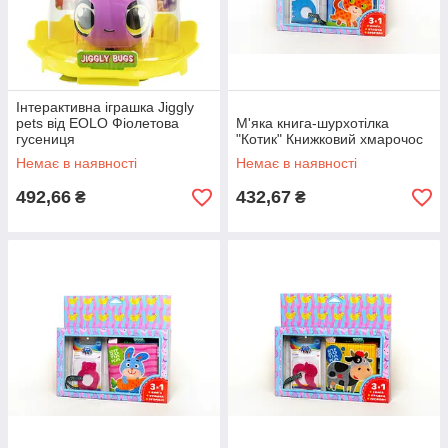
Інтерактивна іграшка Jiggly
pets від EOLO Фіолетова
М'яка книга-шурхотілка
гусениця
"Котик" Книжковий хмарочос
Немає в наявності
Немає в наявності
492,66
432,67
₴
₴