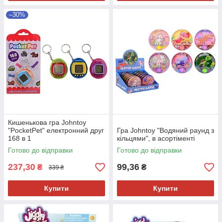
–30%
Кишенькова гра Johntoy
"PocketPet" електронний друг
Гра Johntoy "Водяний раунд з
168 в 1
кільцями", в асортіменті
Готово до відправки
Готово до відправки
237,30
99,36
₴
₴
339 ₴
Купити
Купити