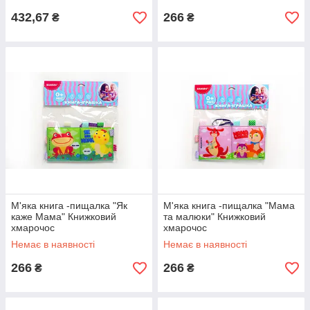
432,67
266
₴
₴
М'яка книга -пищалка "Як
М'яка книга -пищалка "Мама
каже Мама" Книжковий
та малюки" Книжковий
хмарочос
хмарочос
Немає в наявності
Немає в наявності
266
266
₴
₴