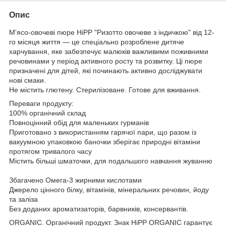
Опис
М'ясо-овочеві пюре HiPP "Ризотто овочеве з індичкою" від 12-
го місяця життя — це спеціально розроблене дитяче
харчування, яке забезпечує малюків важливими поживними
речовинами у період активного росту та розвитку. Ці пюре
призначені для дітей, які починають активно досліджувати
нові смаки.
Не містить глютену. Стерилізоване. Готове для вживання.
Переваги продукту:
100% органічний склад
Повноцінний обід для маленьких гурманів
Приготовано з використанням гарячої пари, що разом із
вакуумною упаковкою баночки зберігає природні вітаміни
протягом тривалого часу
Містить більші шматочки, для подальшого навчання жуванню
Збагачено Омега-3 жирними кислотами
Джерело цінного білку, вітамінів, мінеральних речовин, йоду
та заліза
Без доданих ароматизаторів, барвників, консервантів.
ORGANIC. Органічний продукт. Знак HiPP ORGANIC гарантує