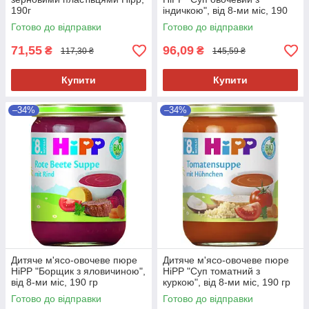
190г
індичкою", від 8-ми міс, 190
гр
Готово до відправки
Готово до відправки
71,55
96,09
₴
₴
117,30 ₴
145,59 ₴
Купити
Купити
–34%
–34%
Дитяче м'ясо-овочеве пюре
Дитяче м'ясо-овочеве пюре
HiPP "Борщик з яловичиною",
HiPP "Суп томатний з
від 8-ми міс, 190 гр
куркою", від 8-ми міс, 190 гр
Готово до відправки
Готово до відправки