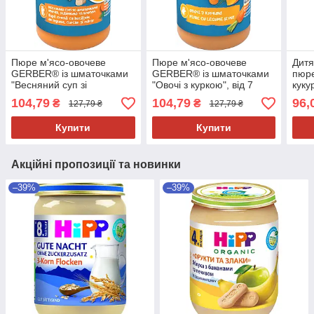
Пюре м'ясо-овочеве
Пюре м'ясо-овочеве
Дитя
GERBER® із шматочками
GERBER® із шматочками
пюре
"Весняний суп зі
"Овочі з куркою", від 7
куку
шматочками овочів,
місяців, 190 г
теля
104,79
104,79
96,
₴
₴
127,79 ₴
127,79 ₴
індичкою та кропопм", від
190 
7 місяців, 190 г
Купити
Купити
Акційні пропозиції та новинки
–39%
–39%