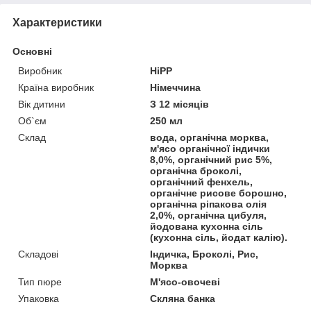
Характеристики
Основні
Виробник
HiPP
Країна виробник
Німеччина
Вік дитини
З 12 місяців
Об`єм
250 мл
Склад
вода, органічна морква,
м'ясо органічної індички
8,0%, органічний рис 5%,
органічна броколі,
органічний фенхель,
органічне рисове борошно,
органічна ріпакова олія
2,0%, органічна цибуля,
йодована кухонна сіль
(кухонна сіль, йодат калію).
Складові
Індичка, Броколі, Рис,
Морква
Тип пюре
М'ясо-овочеві
Упаковка
Скляна банка