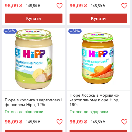
96,09
96,09
₴
₴
145,59 ₴
145,59 ₴
Купити
Купити
–34%
–34%
Пюре Лосось в морквяно-
Пюре з кролика з картоплею і
картопляному пюре Hipp,
фенхелем Hipp, 125г
190г
Готово до відправки
Готово до відправки
96,09
96,09
₴
₴
145,59 ₴
145,59 ₴