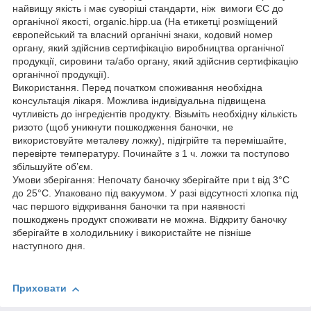
найвищу якість і має суворіші стандарти, ніж вимоги ЄС до
органічної якості, organic.hipp.ua (На етикетці розміщений
європейський та власний органічні знаки, кодовий номер
органу, який здійснив сертифікацію виробництва органічної
продукції, сировини та/або органу, який здійснив сертифікацію
органічної продукції).
Використання. Перед початком споживання необхідна
консультація лікаря. Можлива індивідуальна підвищена
чутливість до інгредієнтів продукту. Візьміть необхідну кількість
ризото (щоб уникнути пошкодження баночки, не
використовуйте металеву ложку), підігрійте та перемішайте,
перевірте температуру. Починайте з 1 ч. ложки та поступово
збільшуйте об’єм.
Умови зберігання: Непочату баночку зберігайте при t від 3°С
до 25°С. Упаковано під вакуумом. У разі відсутності хлопка під
час першого відкривання баночки та при наявності
пошкоджень продукт споживати не можна. Відкриту баночку
зберігайте в холодильнику і використайте не пізніше
наступного дня.
Приховати