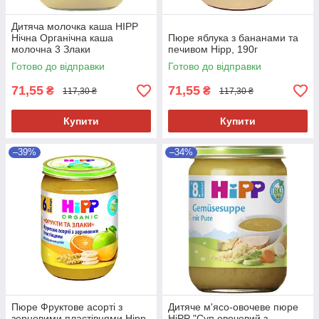
Дитяча молочка каша HIPP
Нічна Органічна каша
Пюре яблука з бананами та
молочна 3 Злаки
печивом Hipp, 190г
"Надобраніч", від 8 місяців,
Готово до відправки
Готово до відправки
190г
71,55
71,55
₴
₴
117,30 ₴
117,30 ₴
Купити
Купити
–39%
–34%
Пюре Фруктове асорті з
Дитяче м'ясо-овочеве пюре
зерновими пластівцями Hipp,
HiPP "Суп овочевий з