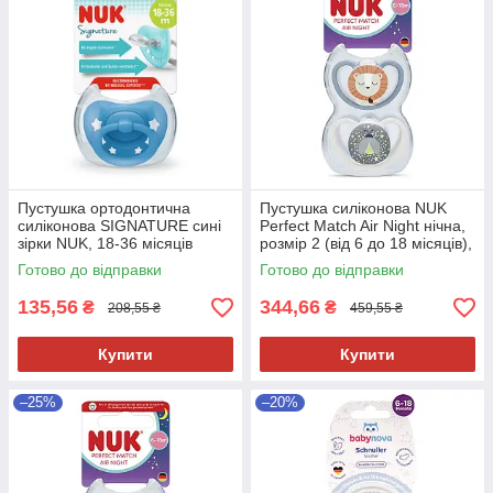
Пустушка ортодонтична
Пустушка силіконова NUK
силіконова SIGNATURE сині
Perfect Match Air Night нічна,
зірки NUK, 18-36 місяців
розмір 2 (від 6 до 18 місяців),
лев/зірки, 2 шт
Готово до відправки
Готово до відправки
135,56
344,66
₴
₴
208,55 ₴
459,55 ₴
Купити
Купити
–25%
–20%