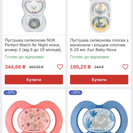
Пустушка силіконова NUK
Пустушка силіконова плоска з
Perfect Match Air Night нічна,
малюнком і кільцем хлопчик
розмір 2 (від 6 до 18 місяців),
6-18 міс 2шт Baby-Nova
вівця/зірки, 2 шт
Готово до відправки
Готово до відправки
344,66
195,20
₴
₴
459,55 ₴
244 ₴
Купити
Купити
–20%
–20%