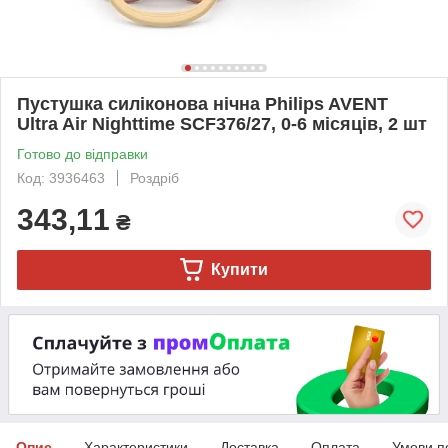
Пустушка силіконова нічна Philips AVENT
Ultra Air Nighttime SCF376/27, 0-6 місяців, 2 шт
Готово до відправки
Код: 3936463
Роздріб
343,11
₴
Купити
Опис
Характеристики
Доставка
Оплата
Умови п