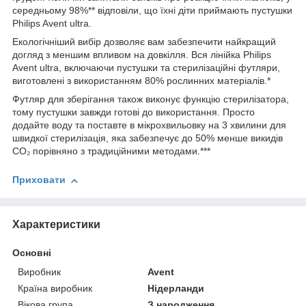
середньому 98%** відповіли, що їхні діти приймають пустушки
Philips Avent ultra.
Екологічніший вибір дозволяє вам забезпечити найкращий
догляд з меншим впливом на довкілля. Вся лінійка Philips
Avent ultra, включаючи пустушки та стерилізаційні футляри,
виготовлені з використанням 80% рослинних матеріалів.*
Футляр для зберігання також виконує функцію стерилізатора,
тому пустушки завжди готові до використання. Просто
додайте воду та поставте в мікрохвильовку на 3 хвилини для
швидкої стерилізація, яка забезпечує до 50% менше викидів
CO₂ порівняно з традиційними методами.***
Приховати
Характеристики
Основні
Виробник
Avent
Країна виробник
Нідерланди
Вікова група
З народження