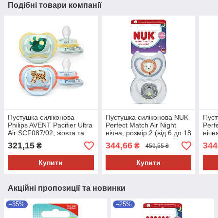
Подібні товари компанії
Пустушка силіконова
Пустушка силіконова NUK
Пуст
Philips AVENT Pacifier Ultra
Perfect Match Air Night
Perf
Air SCF087/02, жовта та
нічна, розмір 2 (від 6 до 18
нічн
червона, 0-6 місяців, 2 шт
місяців), лев/зірки, 2 шт
місяц
321,15
344,66
344
₴
₴
459,55 ₴
Купити
Купити
Акційні пропозиції та новинки
–35%
–25%