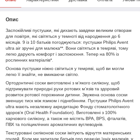
Опис
Заспокійливі пустушки, які дихають завдяки великим отворам
для повітря, які світяться у темноті від народження до 6
місяців. 9 із 10 батьків погоджуються: пустушки Philips Avent
ultra air зручні для малюка**. Вони світяться в темряві, тому
легко дарують комфорт і заспокоєння. Тепер на 80% із
рослинних матеріалів*.
Основа пустушки ніжно світиться у темряві, щоб ви могли
легко її знайти, не вмикаючи світло.
Ортодонтичні соски виготовлені з м’якого силікону, щоб
підтримувати природні рухи ротових м’язів та здоровий
розвиток ротової порожнини дитини. Звужена основа соски
зменшує тиск між язиком і піднебінням. Пустушки Philips Avent
ultra мають незалежну акредитацію Фонду стоматологічного
здоров’я (Oral Health Foundation). Виготовлені з 100%
харчового силікону, а також не містять BPA, BPS, фталатів,
ПВХ та поліциклічних ароматичних вуглеводнів.
Текстуровані силіконові соски імітують відчуття материнських
грудей. Коли ми запитали батьків про реакцію їхніх малюків, у