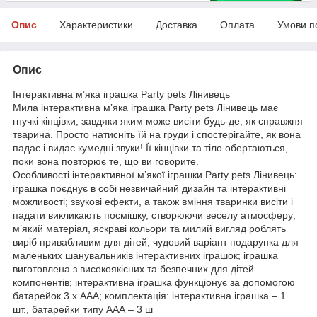
Опис
Характеристики
Доставка
Оплата
Умови п
Опис
Інтерактивна м’яка іграшка Party pets Лінивець
Мила інтерактивна м’яка іграшка Party pets Лінивець має
гнучкі кінцівки, завдяки яким може висіти будь-де, як справжня
тварина. Просто натисніть їй на груди і спостерігайте, як вона
падає і видає кумедні звуки! Її кінцівки та тіло обертаються,
поки вона повторює те, що ви говорите.
Особливості інтерактивної м’якої іграшки Party pets Лінивець:
іграшка поєднує в собі незвичайний дизайн та інтерактивні
можливості; звукові ефекти, а також вміння тваринки висіти і
падати викликають посмішку, створюючи веселу атмосферу;
м’який матеріал, яскраві кольори та милий вигляд роблять
виріб привабливим для дітей; чудовий варіант подарунка для
маленьких шанувальників інтерактивних іграшок; іграшка
виготовлена з високоякісних та безпечних для дітей
компонентів; інтерактивна іграшка функціонує за допомогою
батарейок 3 х ААА; комплектація: інтерактивна іграшка – 1
шт., батарейки типу ААА – 3 ш