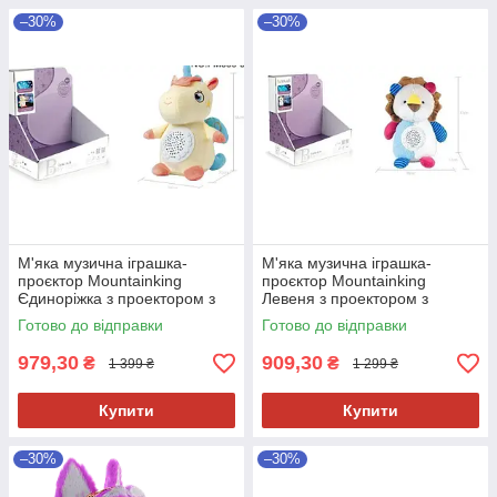
–30%
–30%
М'яка музична іграшка-
М'яка музична іграшка-
проєктор Mountainking
проєктор Mountainking
Єдиноріжка з проектором з
Левеня з проектором з
народження
народження
Готово до відправки
Готово до відправки
979,30
909,30
₴
₴
1 399 ₴
1 299 ₴
Купити
Купити
–30%
–30%