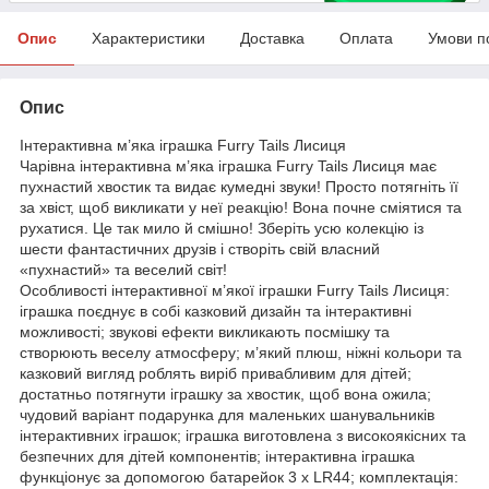
Опис
Характеристики
Доставка
Оплата
Умови п
Опис
Інтерактивна м’яка іграшка Furry Tails Лисиця
Чарівна інтерактивна м’яка іграшка Furry Tails Лисиця має
пухнастий хвостик та видає кумедні звуки! Просто потягніть її
за хвіст, щоб викликати у неї реакцію! Вона почне сміятися та
рухатися. Це так мило й смішно! Зберіть усю колекцію із
шести фантастичних друзів і створіть свій власний
«пухнастий» та веселий світ!
Особливості інтерактивної м’якої іграшки Furry Tails Лисиця:
іграшка поєднує в собі казковий дизайн та інтерактивні
можливості; звукові ефекти викликають посмішку та
створюють веселу атмосферу; м’який плюш, ніжні кольори та
казковий вигляд роблять виріб привабливим для дітей;
достатньо потягнути іграшку за хвостик, щоб вона ожила;
чудовий варіант подарунка для маленьких шанувальників
інтерактивних іграшок; іграшка виготовлена з високоякісних та
безпечних для дітей компонентів; інтерактивна іграшка
функціонує за допомогою батарейок 3 х LR44; комплектація: