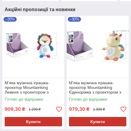
Акційні пропозиції та новинки
–30%
–30%
М'яка музична іграшка-
М'яка музична іграшка-
проєктор Mountainking
проєктор Mountainking
Левеня з проектором з
Єдиноріжка з проектором з
народження
народження
Готово до відправки
Готово до відправки
909,30
979,30
₴
₴
1 299 ₴
1 399 ₴
Купити
Купити