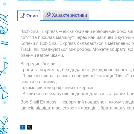
Характеристики
Опис
"Bob Snail Express – ексклюзивний новорічний бокс ві
потяг та проклав маршрут через найщасливіші куточки
Колекція Bob Snail Express складається з металевих бок
Track, які поєднуються між собою. Можете збирати всі
різними вагончиками.
Всередині боксів:
- роли та мармелад без доданого цукру, консервантів, 
- 1 ексклюзивна іграшка з новорічної колекції “Disco”
вішати на ялинку;
- фірмовий голографічний стікерпак;
- 4 квитки на незабутню подорож для вас та ваших бли
Bob Snail Express – новорічний подарунок, якому зраді
шансів відвідати всі секретні локації, зібрати повну ко