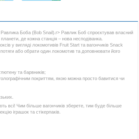
д Равлика Боба (Bob Snail).r> Равлик Боб спроєктував власний
 планети, де кожна станція – нова несподіванка.
сів у вигляді локомотивів Fruit Start та вагончиків Snack
 потяги або обрати один локомотив та доповнювати його
глютену та барвників;
 з голографічним покриттям, якою можна просто бавитися чи
зьких.
ють всі! Чим більше вагончиків зберете, тим буде більше
лекцію іграшок та стікерпаків.