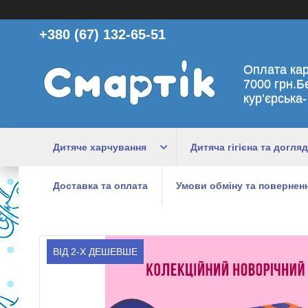
+380 (67) 132-65-51
Оплата ка
7000 грн.Б
кур’єрська-
Дитяче харчування
Дитяча гігієна та догляд
Доставка та оплата
Умови обміну та поверненн
ВІД 2-Х ДЕШЕВШЕ