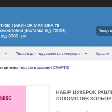
рткою ПАКУНОК МАЛЮКА та
езкоштовна доставка від 2000+,
 від 3000 грн
Товари для годування та аксесуари
Іграшки
я дитячих товарів в магазині СМАРТІК
НАБІР ЦУКЕРОК РАВЛ
ЛОКОМОТИВ КОЛЬОРИ