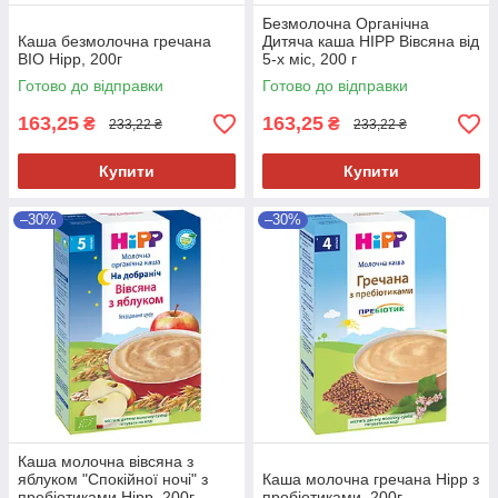
Безмолочна Органічна
Каша безмолочна гречана
Дитяча каша HIPP Вівсяна від
BIO Hipp, 200г
5-х міс, 200 г
Готово до відправки
Готово до відправки
163,25
163,25
₴
₴
233,22 ₴
233,22 ₴
Купити
Купити
–30%
–30%
Каша молочна вівсяна з
яблуком "Спокійної ночі" з
Каша молочна гречана Hipp з
пребіотиками Hipp, 200г
пробіотиками, 200г