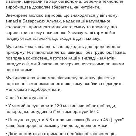
вітаміни, мінерали та харчові волокна. Бережна технологія
виробництва дозволяє зберегти цінні нутрієнти.
Знежирене молоко від корів, що знаходяться у вільному
випасі в Баварських Альпах, надає каші натуральної
солодкості, приємного молочного смаку та аромату, що
сприяє тривалому насиченню. У смаку каші гармонійно
поєднуються всі злаки, що входять до її складу.
Мультилакова каша ідеально підходить для продовження
прикорму. Розчиняється легко, швидко і без грудочок. Ніжна,
повітряна консистенція готової каші у вигляді «заметів»
нагадує сніг, який лягає на поверхню невеликими пишними
нерівностями.
Мультизлакова каша має підвищену поживну цінність у
порівнянні з монокомпонентною, тому особливо підходить
малюкам з недобором ваги.
Спосіб приготування:
• У чистий посуд налити 130 мл кип'яченої питної води,
попередньо остудивши її до температури 50°C
• Поступово додати 5-6 столових ложок (близько 45 г) сухої
каші, безперервно розмішуючи до однорідної маси.
• Дати постояти до отримання необхідної консистенції.