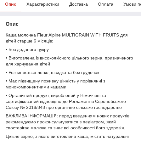
Опис
Характеристики
Доставка
Оплата
Умови п
Опис
Каша молочна Fleur Alpine MULTIGRAIN WITH FRUITS для
дітей старше 6 місяців:
• Без доданого цукру
• Виготовлена із високоякісного цільного зерна, призначеного
для харчування дітей
• Розчиняється легко, швидко та без грудочок
• Має підвищену поживну цінність у порівнянні з
монокомпонентними кашами
• Органічний продукт, вироблений у Німеччині та
сертифікований відповідно до Регламентів Європейського
Союзу № 2018/848 про органічне сільське господарство
ВАЖЛИВА ІНФОРМАЦІЯ: перед введенням нових продуктів
рекомендуємо проконсультуватися з педіатром, який
спостерігає малюка та знає всі особливості його здоров'я.
Цільне зерно, з якого виготовлена каша, містить натуральні