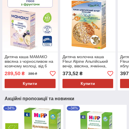
Дитяча каша МАМАКО
Дитяча молочна каша
Дитя
вівсяна з чорносливом на
Fleur Alpine Альпійський
Fleu
козячому молоці, від 6
вечір, вівсяна, ячмінна,
яблу
місяців, 200 гр
спельтова, від 6 місяців,
г
289,50
373,52
397
₴
₴
386 ₴
200 г
Купити
Купити
Акційні пропозиції та новинки
–34%
–34%