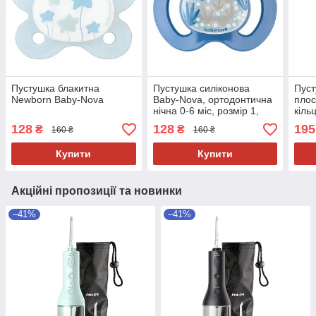
Пустушка блакитна
Пустушка силіконова
Пуст
Newborn Baby-Nova
Baby-Nova, ортодонтична
плос
нічна 0-6 міс, розмір 1,
кіль
блакитна
міс 
128
128
195
₴
₴
160 ₴
160 ₴
Купити
Купити
Акційні пропозиції та новинки
–41%
–41%