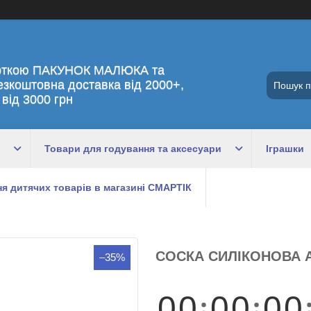
рткою ПАКУНОК МАЛЮКА та
езкоштовна доставка від 2000+,
 від 3000 грн
Товари для годування та аксесуари
Іграшки
я дитячих товарів в магазині СМАРТІК
СОСКА СИЛІКОНОВА А
–35%
0
0
0
0
0
0