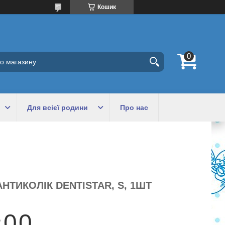
Кошик
Для всієї родини
Про нас
НТИКОЛІК DENTISTAR, S, 1ШТ
0
0