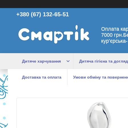
+380 (67) 132-65-51
Оплата ка
7000 грн.Б
кур’єрська-
Дитяче харчування
Дитяча гігієна та догляд
Доставка та оплата
Умови обміну та поверненн