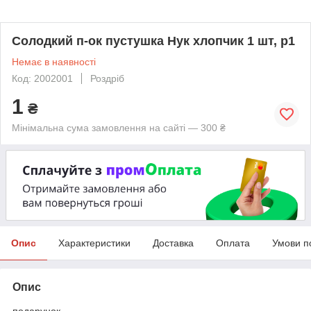
Солодкий п-ок пустушка Нук хлопчик 1 шт, р1
Немає в наявності
Код: 2002001
Роздріб
1
₴
Мінімальна сума замовлення на сайті — 300 ₴
Опис
Характеристики
Доставка
Оплата
Умови п
Опис
подарунок