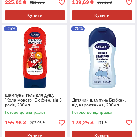
225,82
139,69
₴
₴
322,60 ₴
186,25 ₴
Купити
Купити
–25%
–25%
Шампунь, гель для душу
"Кола монстр" Бюбхен, від 3
Дитячий шампунь Бюбхен,
років, 230мл
від народження, 200мл
Готово до відправки
Готово до відправки
155,96
128,25
₴
₴
207,95 ₴
171 ₴
Купити
Купити