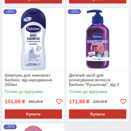
–25%
–25%
Шампунь для немовлят
Дитячий засіб для
Бюбхен, від народження,
розчісування волосся
200мл
Бюбхен "Русалочка", від 3
років, 250 мл
Готово до відправки
Готово до відправки
151,69
171,86
₴
₴
202,25 ₴
229,15 ₴
Купити
Купити
–25%