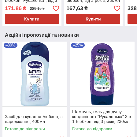
Бюбхен "Русалочка", від 3
Бюбхен, від 3 років, 230мл
років, 250 мл
171,86
167,63
328
₴
₴
229,15 ₴
Купити
Купити
Акційні пропозиції та новинки
–30%
–25%
Шампунь, гель для душу,
Засіб для купання Бюбхен, з
кондиціонет "Русалонька" 3 в
народження, 400мл
1 Бюбхен, від 3 років, 230мл
Готово до відправки
Готово до відправки