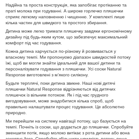
Надійна та проста конструкція, яка запобігає протіканню та
праті молока при годуванні. А широке горлечко пляшечки
сприяє легкому наповненню і чищенню. У комплекті лише
кілька частин для швидкого та простого збирання.
Дитина може легко тримати пляшечку завдяки ергономічному
дизайну під будь-яким кутом, що забезпечує максимальний
комфорт під час годування.
Кожна дитина харчується по-різному й розвивається у
власному темпі. Ми пропонуємо діапазон швидкостей потоку
їжі, щоб ви могли знайти ідеальний для вашої дитини та
персоналізувати годування з пляшечки. Усі соски Natural
Response виготовлені з м’якого силікону.
Будьте терплячі, поки дитина звикне. Наші нові дитячі
пляшечки Natural Response відрізняються від дитячих
пляшечок із вільним потоком. Як і під час грудного
вигодовування, може знадобитися кілька спроб, щоб
правильно налаштувати процес годування. Це абсолютно
природно.
Ми перейшли на систему навігації потоку, що базується на
темпі. Почніть із соски, що додається до пляшечки. Спробуйте
зменшити потік, якщо молоко витікає з рота дитини або вона
заковтує його. Спробуйте збільшити швидкість потоку, якщо