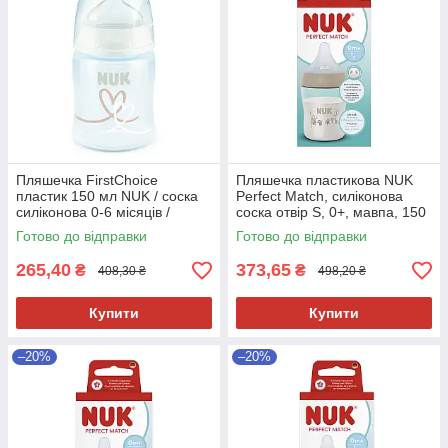
Пляшечка FirstChoice
Пляшечка пластикова NUK
пластик 150 мл NUK / соска
Perfect Match, силіконова
силіконова 0-6 місяців /
соска отвір S, 0+, мавпа, 150
температурний контроль
мл
Готово до відправки
Готово до відправки
Серця
265,40
373,65
₴
₴
408,30 ₴
498,20 ₴
Купити
Купити
–20%
–20%