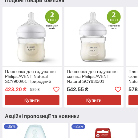
Подібні товари компанії
Пляшечка для годування
Пляшечка для годування
Пляш
Philips AVENT Natural
скляна Philips AVENT
скля
SCY900/01 Природний
Natural SCY930/01
Natu
потік, повільний, від
Природний потік,
Прир
423,20
542,55
578
₴
₴
529 ₴
народження, 125 мл, 1 шт
повільний, від
сере
народження, 120 мл, 1 шт
240 
Купити
Купити
Акційні пропозиції та новинки
–35%
–25%