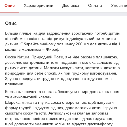
Опис
Характеристики
Доставка
Оплата
Умови п
Опис
Більша пляшечка для задоволення зростаючих потреб дитині
зі знайомою якістю та підтримує індивідуальний ритм пиття
дитини. Обирайте знайому пляшечку 260 мл для дитини від 1
місяця з малюнком – Жираф.
Соска Natural Природний Потік, яке йде разом з пляшечкою,
дозволяє контролювати темп подавання молока залежно від
ритму пиття дитини. Малюки можуть пити, ковтати й дихати в
природний для себе спосіб, як при грудному вигодовуванні.
Зручно поєднувати грудне вигодовування з годуванням з
пляшечки.
Кожна пляшечка та соска забезпечуєм природне захоплення
та антикольковий клапан.
Широка, м’яка та гнучка соска створена так, щоб імітувати
форму грудей і відчуття від них, допомагаючи дитині зручно
смоктати соску та їсти. Антикольковий клапан запобігає
потраплянню повітря в животик дитини під час годування,
щоб допомогти зменшити коліки та відчуття дискомфорту.