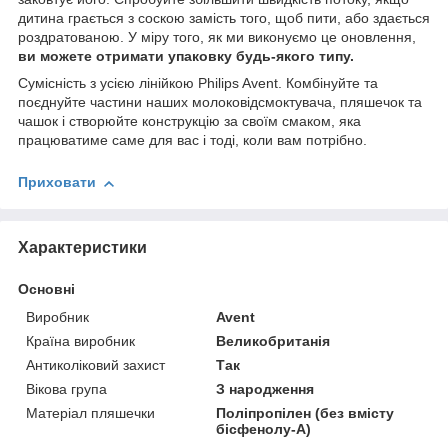
дитина грається з соскою замість того, щоб пити, або здається
роздратованою. У міру того, як ми виконуємо це оновлення,
ви можете отримати упаковку будь-якого типу.
Сумісність з усією лінійкою Philips Avent. Комбінуйте та
поєднуйте частини наших молоковідсмоктувача, пляшечок та
чашок і створюйте конструкцію за своїм смаком, яка
працюватиме саме для вас і тоді, коли вам потрібно.
Приховати
Характеристики
Основні
Виробник
Avent
Країна виробник
Великобританія
Антиколіковий захист
Так
Вікова група
З народження
Матеріал пляшечки
Поліпропілен (без вмісту
бісфенолу-А)