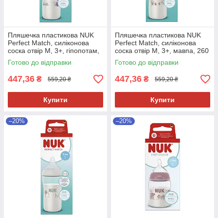
Пляшечка пластикова NUK
Пляшечка пластикова NUK
Perfect Match, силіконова
Perfect Match, силіконова
соска отвір М, 3+, гіпопотам,
соска отвір М, 3+, мавпа, 260
260 мл
мл
Готово до відправки
Готово до відправки
447,36
447,36
₴
₴
559,20 ₴
559,20 ₴
Купити
Купити
–20%
–20%