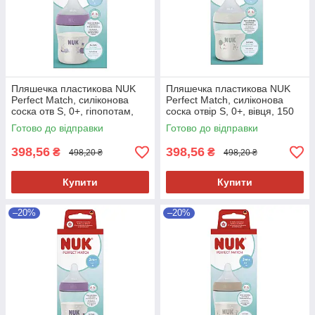
Пляшечка пластикова NUK
Пляшечка пластикова NUK
Perfect Match, силіконова
Perfect Match, силіконова
соска отв S, 0+, гіпопотам,
соска отвір S, 0+, вівця, 150
150 мл
мл
Готово до відправки
Готово до відправки
398,56
398,56
₴
₴
498,20 ₴
498,20 ₴
Купити
Купити
–20%
–20%