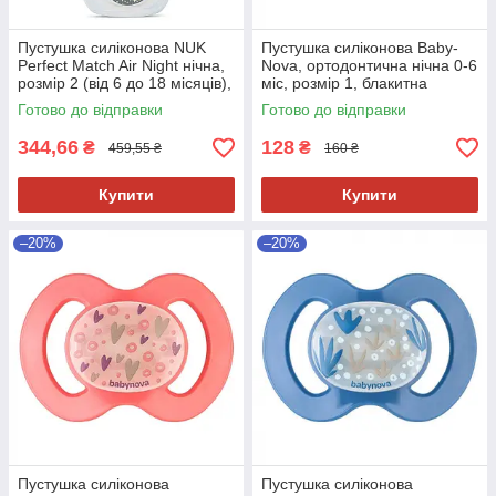
Пустушка силіконова NUK
Пустушка силіконова Baby-
Perfect Match Air Night нічна,
Nova, ортодонтична нічна 0-6
розмір 2 (від 6 до 18 місяців),
міс, розмір 1, блакитна
вівця/зірки, 2 шт
Готово до відправки
Готово до відправки
344,66
128
₴
₴
459,55 ₴
160 ₴
Купити
Купити
–20%
–20%
Пустушка силіконова
Пустушка силіконова