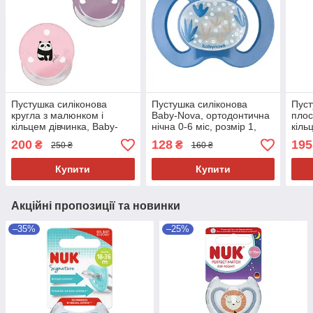
Пустушка силіконова
Пустушка силіконова
Пуст
кругла з малюнком і
Baby-Nova, ортодонтична
плос
кільцем дівчинка, Baby-
нічна 0-6 міс, розмір 1,
кіль
Nova, 2шт
блакитна
міс 
200
128
195
₴
₴
250 ₴
160 ₴
Купити
Купити
Акційні пропозиції та новинки
–35%
–25%