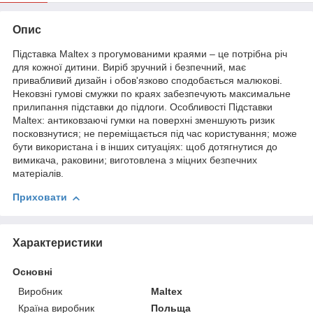
Опис
Підставка Maltex з прогумованими краями – це потрібна річ
для кожної дитини. Виріб зручний і безпечний, має
привабливий дизайн і обов'язково сподобається малюкові.
Нековзні гумові смужки по краях забезпечують максимальне
прилипання підставки до підлоги. Особливості Підставки
Maltex: антиковзаючі гумки на поверхні зменшують ризик
посковзнутися; не переміщається під час користування; може
бути використана і в інших ситуаціях: щоб дотягнутися до
вимикача, раковини; виготовлена з міцних безпечних
матеріалів.
Приховати
Характеристики
Основні
Виробник
Maltex
Країна виробник
Польща