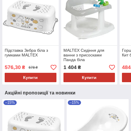
Підставка Зебра біла з
MALTEX Сидіння для
Горщ
гумками MALTEX
ванни з присосками
Кит 
Панда біла
576,30
1 404
484
₴
₴
678 ₴
Купити
Купити
Акційні пропозиції та новинки
–15%
–15%