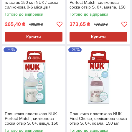
пластик 150 мл NUK / соска
Perfect Match, силіконова
силіконова 0-6 місяців /
соска отвір S, 0+, мавпа, 150
температурний контроль
мл
Готово до відправки
Готово до відправки
Серця
265,40
373,65
₴
₴
408,30 ₴
498,20 ₴
Купити
Купити
–20%
–20%
Пляшечка пластикова NUK
Пляшечка пластикова NUK
Perfect Match, силіконова
First Choice, силіконова соска
соска отвір S, 0+, вівця, 150
отвір S, 0+, коала, 150 мл
мл
Готово до відправки
Готово до відправки