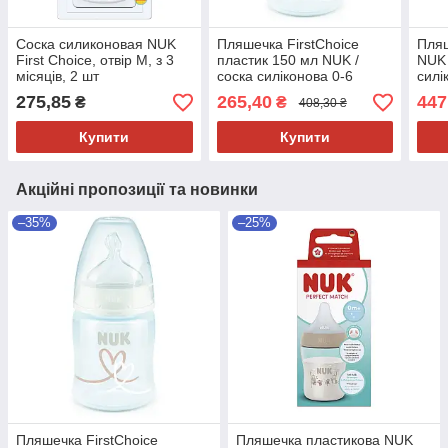
Соска силиконовая NUK
Пляшечка FirstChoice
Пляш
First Choice, отвір М, з 3
пластик 150 мл NUK /
NUK 
місяців, 2 шт
соска силіконова 0-6
силі
місяців / температурний
3+, 
275,85
265,40
447
₴
₴
408,30 ₴
контроль Серця
Купити
Купити
Акційні пропозиції та новинки
–35%
–25%
Пляшечка FirstChoice
Пляшечка пластикова NUK