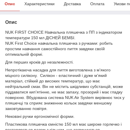
Опис
Характеристики
Доставка
Оплата
Умови п
Опис
NUK FIRST CHOICE Навчальна пляшечка з ПП з індикатором
температури 150 мл ДІСНЕЙ БЕМБІ.
NUK First Choice навчальна пляшечка з ручками: робить
простим навчання самостійного пиття завдяки своїй
оптимальній формі.
Для перших кроків до незалежності.
Непротікаюча насадка для пиття виготовлена з м'якого
міцного силікону. Силікон - еластичний і дуже м'який
матеріал, стійкий до високих температур, що має
нейтральний смак. Він не містить шкідливих субстанцій, може
піддаватися кип'ятінню, не має запаху, прозорий і має гладку
поверхню. Вбудована система NUK Air System вирівнює тиск у
пляшечці та сприяє зниженню кольок завдяки меншому
заковтуванню повітря.
Нековзні ручки ергономічної форми.
Пластикова пляшечка ємністю 150 мл має широке горлечко і
поставляється разом з кільцем, що загвинчується,