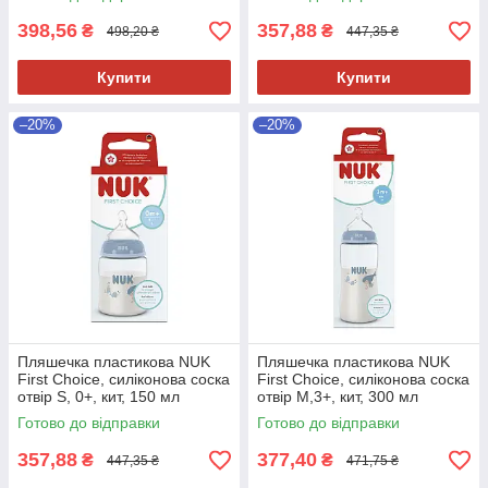
398,56
357,88
₴
₴
498,20 ₴
447,35 ₴
Купити
Купити
–20%
–20%
Пляшечка пластикова NUK
Пляшечка пластикова NUK
First Choice, силіконова соска
First Choice, силіконова соска
отвір S, 0+, кит, 150 мл
отвір М,3+, кит, 300 мл
Готово до відправки
Готово до відправки
357,88
377,40
₴
₴
447,35 ₴
471,75 ₴