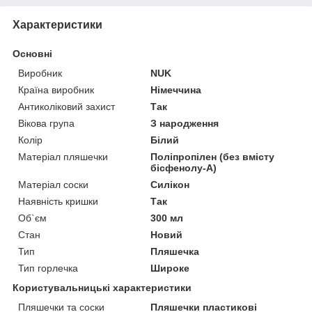
Характеристики
Основні
Виробник
NUK
Країна виробник
Німеччина
Антиколіковий захист
Так
Вікова група
З народження
Колір
Білий
Матеріал пляшечки
Поліпропілен (без вмісту
бісфенолу-А)
Матеріал соски
Силікон
Наявність кришки
Так
Об`єм
300 мл
Стан
Новий
Тип
Пляшечка
Тип горлечка
Широке
Користувальницькі характеристики
Пляшечки та соски
Пляшечки пластикові