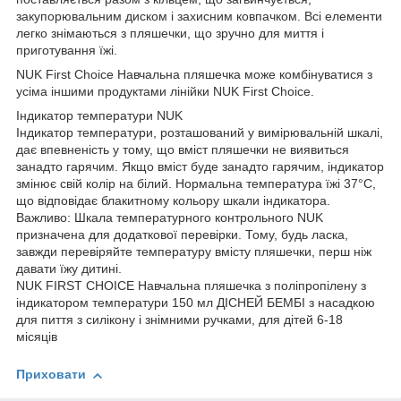
закупорювальним диском і захисним ковпачком. Всі елементи
легко знімаються з пляшечки, що зручно для миття і
приготування їжі.
NUK First Choice Навчальна пляшечка може комбінуватися з
усіма іншими продуктами лінійки NUK First Choice.
Індикатор температури NUK
Індикатор температури, розташований у вимірювальній шкалі,
дає впевненість у тому, що вміст пляшечки не виявиться
занадто гарячим. Якщо вміст буде занадто гарячим, індикатор
змінює свій колір на білий. Нормальна температура їжі 37°C,
що відповідає блакитному кольору шкали індикатора.
Важливо: Шкала температурного контрольного NUK
призначена для додаткової перевірки. Тому, будь ласка,
завжди перевіряйте температуру вмісту пляшечки, перш ніж
давати їжу дитині.
NUK FIRST CHOICE Навчальна пляшечка з поліпропілену з
індикатором температури 150 мл ДІСНЕЙ БЕМБІ з насадкою
для пиття з силікону і знімними ручками, для дітей 6-18
місяців
Приховати