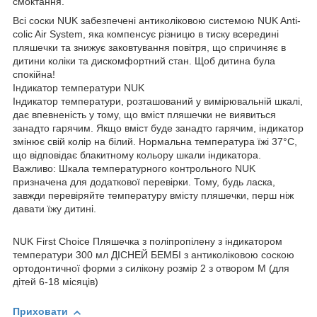
смоктання.
Всі соски NUK забезпечені антиколіковою системою NUK Anti-
colic Air System, яка компенсує різницю в тиску всередині
пляшечки та знижує заковтування повітря, що спричиняє в
дитини коліки та дискомфортний стан. Щоб дитина була
спокійна!
Індикатор температури NUK
Індикатор температури, розташований у вимірювальній шкалі,
дає впевненість у тому, що вміст пляшечки не виявиться
занадто гарячим. Якщо вміст буде занадто гарячим, індикатор
змінює свій колір на білий. Нормальна температура їжі 37°C,
що відповідає блакитному кольору шкали індикатора.
Важливо: Шкала температурного контрольного NUK
призначена для додаткової перевірки. Тому, будь ласка,
завжди перевіряйте температуру вмісту пляшечки, перш ніж
давати їжу дитині.
NUK First Choice Пляшечка з поліпропілену з індикатором
температури 300 мл ДІСНЕЙ БЕМБІ з антиколіковою соскою
ортодонтичної форми з силікону розмір 2 з отвором М (для
дітей 6-18 місяців)
Приховати