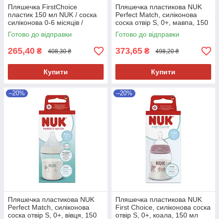
Пляшечка FirstChoice
Пляшечка пластикова NUK
пластик 150 мл NUK / соска
Perfect Match, силіконова
силіконова 0-6 місяців /
соска отвір S, 0+, мавпа, 150
температурний контроль
мл
Готово до відправки
Готово до відправки
Серця
265,40
373,65
₴
₴
408,30 ₴
498,20 ₴
Купити
Купити
–20%
–20%
Пляшечка пластикова NUK
Пляшечка пластикова NUK
Perfect Match, силіконова
First Choice, силіконова соска
соска отвір S, 0+, вівця, 150
отвір S, 0+, коала, 150 мл