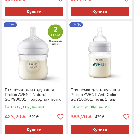
Купити
Купити
–20%
–20%
Пляшечка для годування
Пляшечка для годування
Philips AVENT Natural
Philips AVENT Anti-Colic
SCY900/01 Природний потік,
SCY100/01, потік 1, від
повільний, від народження,
народження, 125 мл, 1 шт
Готово до відправки
Готово до відправки
125 мл, 1 шт
423,20
383,20
₴
₴
529 ₴
479 ₴
Купити
Купити