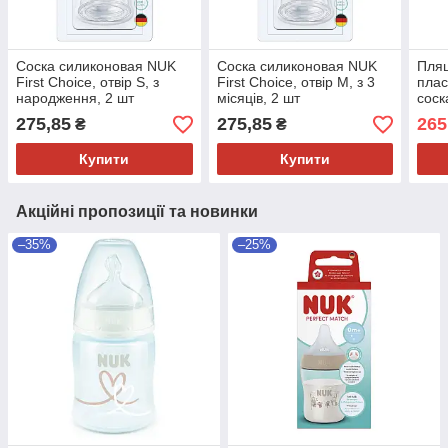
Соска силиконовая NUK
Соска силиконовая NUK
Пляш
First Choice, отвір S, з
First Choice, отвір М, з 3
плас
народження, 2 шт
місяців, 2 шт
соск
міся
275,85
275,85
265
₴
₴
конт
Купити
Купити
Акційні пропозиції та новинки
–35%
–25%