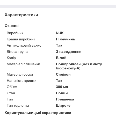
Характеристики
Основні
Виробник
NUK
Країна виробник
Німеччина
Антиколіковий захист
Так
Вікова група
З народження
Колір
Білий
Матеріал пляшечки
Поліпропілен (без вмісту
бісфенолу-А)
Матеріал соски
Силікон
Наявність кришки
Так
Об`єм
300 мл
Стан
Новий
Тип
Пляшечка
Тип горлечка
Широке
Користувальницькі характеристики