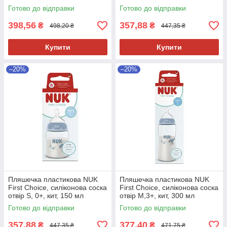
мл
Готово до відправки
Готово до відправки
398,56
357,88
₴
₴
498,20 ₴
447,35 ₴
Купити
Купити
–20%
–20%
Пляшечка пластикова NUK
Пляшечка пластикова NUK
First Choice, силіконова соска
First Choice, силіконова соска
отвір S, 0+, кит, 150 мл
отвір М,3+, кит, 300 мл
Готово до відправки
Готово до відправки
357,88
377,40
₴
₴
447,35 ₴
471,75 ₴