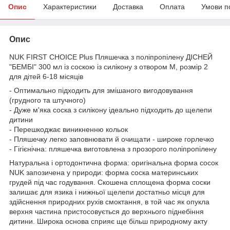
Опис
Характеристики
Доставка
Оплата
Умови п
Опис
NUK FIRST CHOICE Plus Пляшечка з поліпропілену ДІСНЕЙ
"БЕМБІ" 300 мл із соскою із силікону з отвором М, розмір 2
для дітей 6-18 місяців
- Оптимально підходить для змішаного вигодовування
(грудного та штучного)
- Дуже м'яка соска з силікону ідеально підходить до щелепи
дитини
- Перешкоджає виникненню кольок
- Пляшечку легко заповнювати й очищати - широке горлечко
- Гігієнічна: пляшечка виготовлена з прозорого поліпропілену
Натуральна і ортодонтична форма: оригінальна форма сосок
NUK запозичена у природи: форма соска материнських
грудей під час годування. Скошена сплощена форма соски
залишає для язика і нижньої щелепи достатньо місця для
здійснення природних рухів смоктання, в той час як опукла
верхня частина пристосовується до верхнього піднебіння
дитини. Широка основа сприяє ще більш природному акту