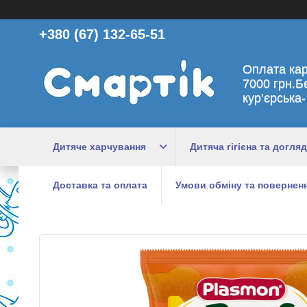
+380 (67) 132-65-51
Оплата ка
7000 грн.Б
кур’єрська-
Дитяче харчування
Дитяча гігієна та догляд
Доставка та оплата
Умови обміну та поверненн