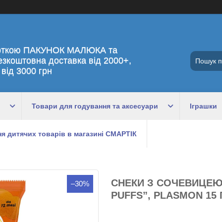
рткою ПАКУНОК МАЛЮКА та
езкоштовна доставка від 2000+,
 від 3000 грн
Товари для годування та аксесуари
Іграшки
я дитячих товарів в магазині СМАРТІК
СНЕКИ З СОЧЕВИЦЕЮ
–30%
PUFFS”, PLASMON 15 