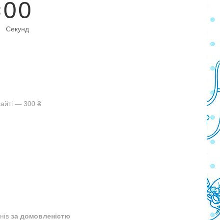
0
0
Секунд
айті — 300 ₴
днів
за домовленістю