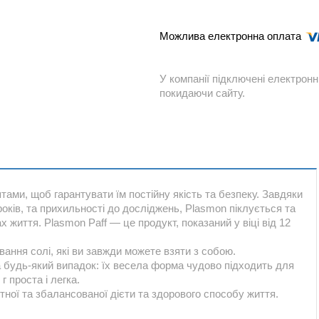
У компанії підключені електронн
покидаючи сайту.
тами, щоб гарантувати їм постійну якість та безпеку. Завдяки
оків, та прихильності до досліджень, Plasmon піклується та
життя. Plasmon Paff — це продукт, показаний у віці від 12
вання солі, які ви завжди можете взяти з собою.
 будь-який випадок: їх весела форма чудово підходить для
 проста і легка.
ної та збалансованої дієти та здорового способу життя.