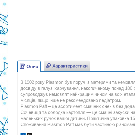
Характеристики
Опис
З 1902 року Plasmon був поруч із матерями та немовля
досвіду в галузі харчування, накопиченому понад 100 р
супроводжує немовлят найкращим чином на всіх етапах 
місяців, якщо інше не рекомендовано педіатром.
Plasmon Paff – це асортимент смачних снеків без дода
Сочевиця та солодка картопля — це смачні закуски на
маленьких ручок вашої дитини. Практична упаковка 15 г
Споживання Plasmon Paff має бути частиною різноманіт