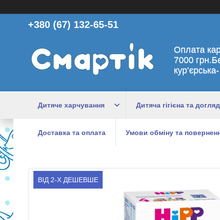
+380 (67) 132-65-51
Оплата ка
7000 грн.Б
кур’єрська-
Дитяче харчування
Дитяча гігієна та догляд
Доставка та оплата
Умови обміну та поверненн
ВІД 2-Х ДЕШЕВШЕ