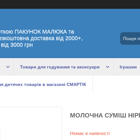
рткою ПАКУНОК МАЛЮКА та
езкоштовна доставка від 2000+,
 від 3000 грн
Товари для годування та аксесуари
Іграшки
я дитячих товарів в магазині СМАРТІК
МОЛОЧНА СУМІШ HIPP
Немає в наявності