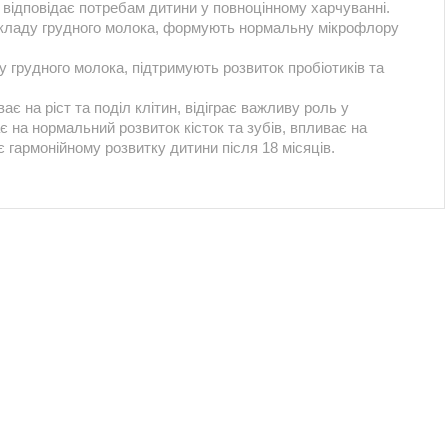
відповідає потребам дитини у повноцінному харчуванні.
 складу грудного молока, формують нормальну мікрофлору
у грудного молока, підтримують розвиток пробіотиків та
є на ріст та поділ клітин, відіграє важливу роль у
є на нормальний розвиток кісток та зубів, впливає на
гармонійному розвитку дитини після 18 місяців.