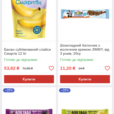
Шоколадний батончик з
Банан сублімований слайси
молочним кремом JIMMY, від
Смартік 12.5г
3 років, 20гр
Готово до відправки
Готово до відправки
53,62
11,20
₴
₴
71,50 ₴
14 ₴
Купити
Купити
–18%
–18%