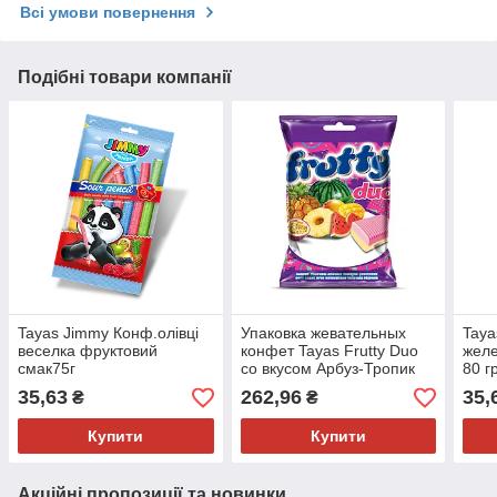
Всі умови повернення
Подібні товари компанії
Tayas Jimmy Конф.олівці
Упаковка жевательных
Tay
веселка фруктовий
конфет Tayas Frutty Duo
жел
смак75г
со вкусом Арбуз-Тропик
80 г
900 гр
35,63
262,96
35,
₴
₴
Купити
Купити
Акційні пропозиції та новинки