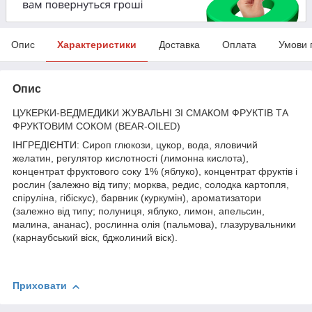
Опис
Характеристики
Доставка
Оплата
Умови 
Опис
ЦУКЕРКИ-ВЕДМЕДИКИ ЖУВАЛЬНІ ЗІ СМАКОМ ФРУКТІВ ТА
ФРУКТОВИМ СОКОМ (BEAR-OILED)
ІНГРЕДІЄНТИ: Сироп глюкози, цукор, вода, яловичий
желатин, регулятор кислотності (лимонна кислота),
концентрат фруктового соку 1% (яблуко), концентрат фруктів і
рослин (залежно від типу; морква, редис, солодка картопля,
спіруліна, гібіскус), барвник (куркумін), ароматизатори
(залежно від типу; полуниця, яблуко, лимон, апельсин,
малина, ананас), рослинна олія (пальмова), глазурувальники
(карнаубський віск, бджолиний віск).
Приховати