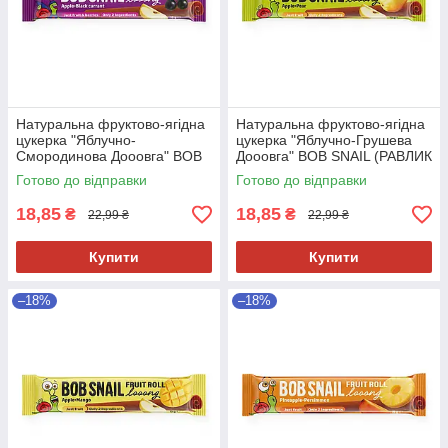
Натуральна фруктово-ягідна
Натуральна фруктово-ягідна
цукерка "Яблучно-
цукерка "Яблучно-Грушева
Смородинова Дооовга" BOB
Дооовга" BOB SNAIL (РАВЛИК
SNAIL (РАВЛИК БОБ) 15г
БОБ) 15г
Готово до відправки
Готово до відправки
18,85
18,85
₴
₴
22,99 ₴
22,99 ₴
Купити
Купити
–18%
–18%