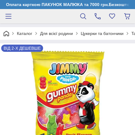
Оплата карткою ПАКУНОК МАЛЮКА та 7000 грн.Безкоштовна д
Каталог
Для всієї родини
Цукерки та батончики
T
ВІД 2-Х ДЕШЕВШЕ