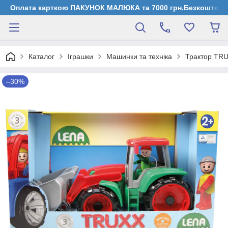
Оплата карткою ПАКУНОК МАЛЮКА та 7000 грн.Безкоштовна д
Каталог
Іграшки
Машинки та техніка
Трактор TR
–30%