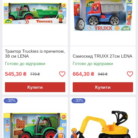
Трактор Truckies із причепом,
38 см LENA
Самоскид TRUXX 27см LENA
Готово до відправки
Готово до відправки
545,30
664,30
₴
₴
779 ₴
949 ₴
Купити
Купити
–30%
–30%