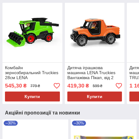
Комбайн
Дитяча іграшкова
Дитя
зернозбиральний Truckies
машинка LENA Truckies
маш
28см LENA
Вантажівка Пікап, від 2
TRUX
років, 20 см
сіна,
545,30
419,30
1 1
₴
₴
779 ₴
599 ₴
Купити
Купити
Акційні пропозиції та новинки
–30%
–30%