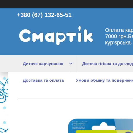
+380 (67) 132-65-51
Оплата ка
7000 грн.Б
кур’єрська-
Дитяче харчування
Дитяча гігієна та догляд
Доставка та оплата
Умови обміну та поверненн