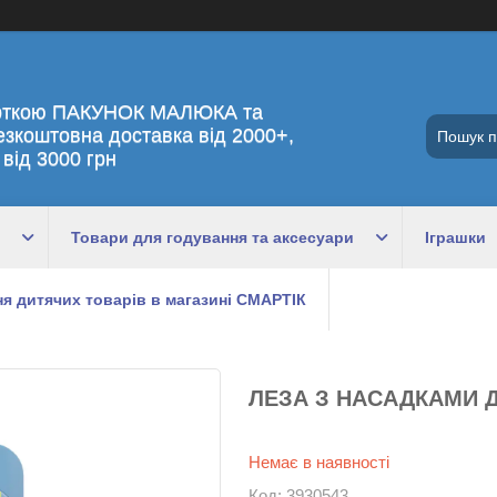
рткою ПАКУНОК МАЛЮКА та
езкоштовна доставка від 2000+,
 від 3000 грн
Товари для годування та аксесуари
Іграшки
я дитячих товарів в магазині СМАРТІК
ЛЕЗА З НАСАДКАМИ Д
Немає в наявності
Код:
3930543