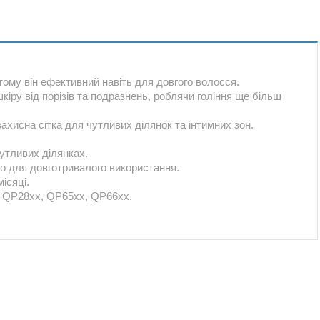
тому він ефективний навіть для довгого волосся.
кіру від порізів та подразнень, роблячи гоління ще більш
 захисна сітка для чутливих ділянок та інтимних зон.
чутливих ділянках.
ено для довготривалого використання.
ісяці.
, QP28xx, QP65xx, QP66xx.