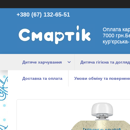
+380 (67) 132-65-51
Оплата ка
7000 грн.Б
кур’єрська-
Дитяче харчування
Дитяча гігієна та догляд
Доставка та оплата
Умови обміну та поверненн