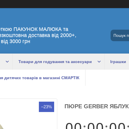
рткою ПАКУНОК МАЛЮКА та
езкоштовна доставка від 2000+,
 від 3000 грн
Товари для годування та аксесуари
Іграшки
я дитячих товарів в магазині СМАРТІК
ПЮРЕ GERBER ЯБЛУКО
–23%
0
0
0
0
0
0