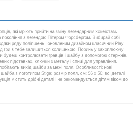
пців, які мріють прийти на зміну легендарним хокеїстам.
го покоління з легендою Пітером Форсбергом. Вибирай собі
авдяки ряду поліпшень і оновленим дизайном класичний Play
ь від гри в тебе залишиться колишньою. Поринь у захоплюючу
ти будеш контролювати гравців і шайбу з допомогою стержнів.
евих підставках, ключки з металу і спиці для управління.
запобігають вихід шайби за межі поля. Особливості: нові
шайба з логотипом Stiga; розмір поля, см: 96 x 50; всі деталі
кція містить дрібні деталі і не рекомендується дітям віком до