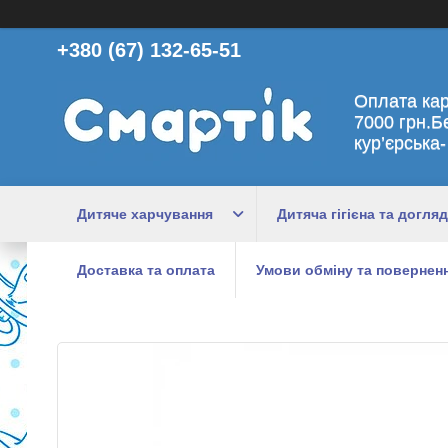
+380 (67) 132-65-51
Оплата ка
7000 грн.Б
кур’єрська-
Дитяче харчування
Дитяча гігієна та догляд
Доставка та оплата
Умови обміну та поверненн