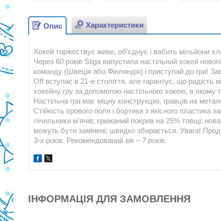
Характеристики
Опис
Хокей торжествує живе, об'єднує і вабить мільйони хло
Через 60 років Stiga випустила настільний хокей ново
команду (Швеція або Фінляндія) і приступай до гри! З
Off вступає в 21-е століття, але гарантує, що радіст
хокейну гру за допомогою настільного хокею, в якому 
Настільна гра має міцну конструкцію, гравців на метал
Стійкість ігрового поля і бортики з якісного пластика 
лічильники м'ячів; крижаний покрив на 25% товщі; нова 
можуть бути замінені; швидко збирається. Увага! Проду
3-х років. Рекомендований вік – 7 років.
ІНФОРМАЦІЯ ДЛЯ ЗАМОВЛЕННЯ