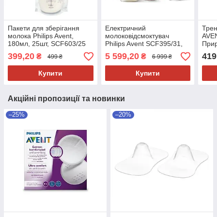
Пакети для зберігання
Електричний
Трен
молока Philips Avent,
молоковідсмоктувач
AVEN
180мл, 25шт, SCF603/25
Philips Avent SCF395/31,
Прир
від мережі, набір, 125 мл
швид
399,20
5 599,20
419
₴
₴
499 ₴
6 999 ₴
150м
Купити
Купити
Акційні пропозиції та новинки
–25%
–20%