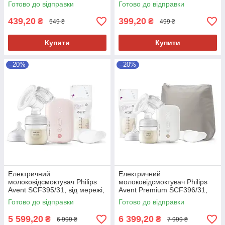
Готово до відправки
Готово до відправки
439,20
399,20
₴
₴
549 ₴
499 ₴
Купити
Купити
–20%
–20%
Електричний
Електричний
молоковідсмоктувач Philips
молоковідсмоктувач Philips
Avent SCF395/31, від мережі,
Avent Premium SCF396/31,
набір, 125 мл
акумуляторний, набір, 125
Готово до відправки
Готово до відправки
мл
5 599,20
6 399,20
₴
₴
6 999 ₴
7 999 ₴