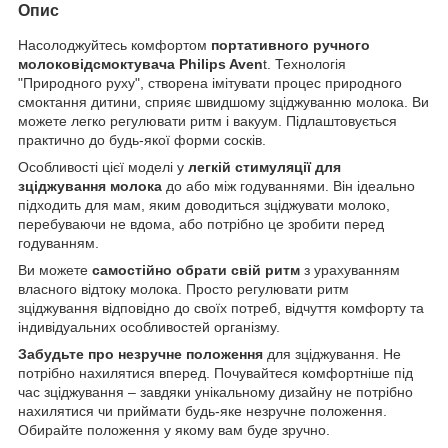
Опис
Насолоджуйтесь комфортом
портативного ручного
молоковідсмоктувача Philips Aven
t. Технологія
"Природного руху", створена імітувати процес природного
смоктання дитини, сприяє швидшому зціджуванню молока. Ви
можете легко регулювати ритм і вакуум. Підлаштовується
практично до будь-якої форми сосків.
Особливості цієї моделі у
легкій стимуляції для
зціджування молока
до або між годуваннями. Він ідеально
підходить для мам, яким доводиться зціджувати молоко,
перебуваючи не вдома, або потрібно це зробити перед
годуванням.
Ви можете
самостійно обрати свій ритм
з урахуванням
власного відтоку молока. Просто регулювати ритм
зціджування відповідно до своїх потреб, відчуття комфорту та
індивідуальних особливостей організму.
Забудьте про незручне положення
для зціджування. Не
потрібно нахилятися вперед. Почувайтеся комфортніше під
час зціджування – завдяки унікальному дизайну не потрібно
нахилятися чи приймати будь-яке незручне положення.
Обирайте положення у якому вам буде зручно.