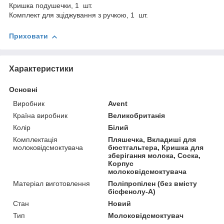
Кришка подушечки, 1 шт.
Комплект для зціджування з ручкою, 1 шт.
Приховати
Характеристики
Основні
Виробник
Avent
Країна виробник
Великобританія
Колір
Білий
Комплектація
Пляшечка, Вкладиші для
молоковідсмоктувача
бюстгальтера, Кришка для
зберігання молока, Соска,
Корпус
молоковідсмоктувача
Матеріал виготовлення
Поліпропілен (без вмісту
бісфенолу-А)
Стан
Новий
Тип
Молоковідсмоктувач