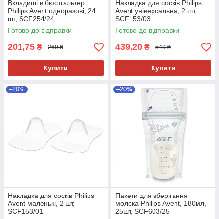
Вкладиші в бюстгальтер
Накладка для сосків Philips
Philips Avent одноразові, 24
Avent універсальна, 2 шт,
шт, SCF254/24
SCF153/03
Готово до відправки
Готово до відправки
201,75
439,20
₴
₴
269 ₴
549 ₴
Купити
Купити
–20%
–20%
Накладка для сосків Philips
Пакети для зберігання
Avent маленькі, 2 шт,
молока Philips Avent, 180мл,
SCF153/01
25шт, SCF603/25