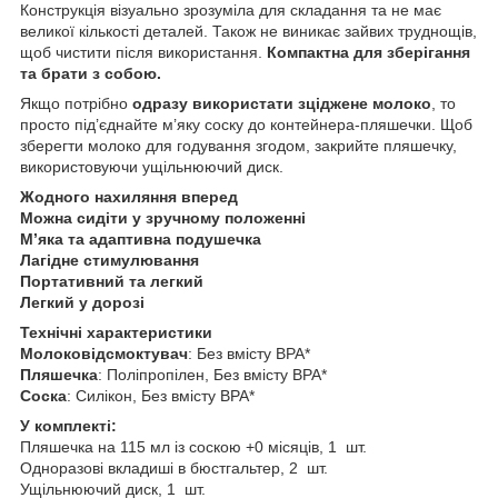
Конструкція візуально зрозуміла для складання та не має
великої кількості деталей. Також не виникає зайвих труднощів,
щоб чистити після використання.
Компактна для зберігання
та брати з собою.
Якщо потрібно
одразу використати зціджене молоко
, то
просто під’єднайте м’яку соску до контейнера-пляшечки. Щоб
зберегти молоко для годування згодом, закрийте пляшечку,
використовуючи ущільнюючий диск.
Жодного нахиляння вперед
Можна сидіти у зручному положенні
М’яка та адаптивна подушечка
Лагідне стимулювання
Портативний та легкий
Легкий у дорозі
Технічні характеристики
Молоковідсмоктувач
: Без вмісту BPA*
Пляшечка
: Поліпропілен, Без вмісту BPA*
Соска
: Силікон, Без вмісту BPA*
У комплекті:
Пляшечка на 115 мл із соскою +0 місяців, 1 шт.
Одноразові вкладиші в бюстгальтер, 2 шт.
Ущільнюючий диск, 1 шт.