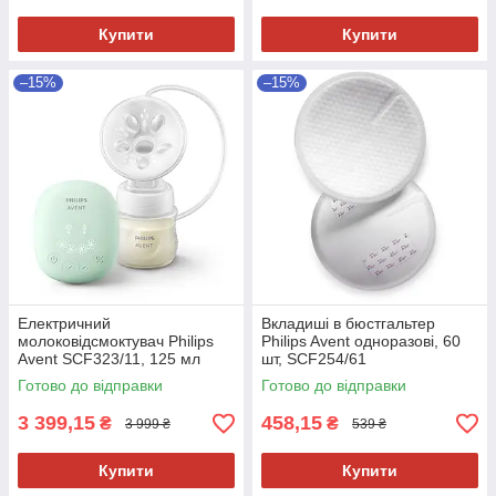
Купити
Купити
–15%
–15%
Електричний
Вкладиші в бюстгальтер
молоковідсмоктувач Philips
Philips Avent одноразові, 60
Avent SCF323/11, 125 мл
шт, SCF254/61
Готово до відправки
Готово до відправки
3 399,15
458,15
₴
₴
3 999 ₴
539 ₴
Купити
Купити