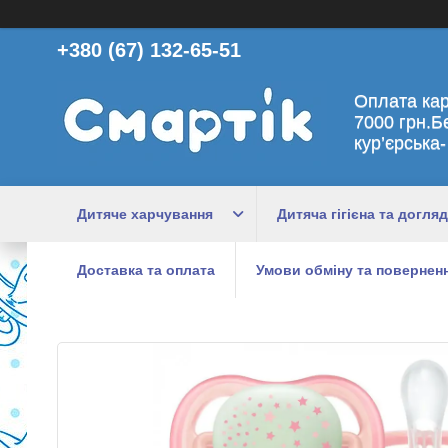
+380 (67) 132-65-51
Оплата ка
7000 грн.Б
кур’єрська-
Дитяче харчування
Дитяча гігієна та догляд
Доставка та оплата
Умови обміну та поверненн