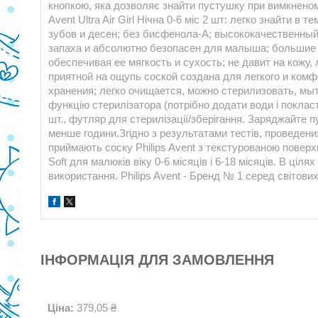
кнопкою, яка дозволяє знайти пустушку при вимкненому
Avent Ultra Air Girl Нічна 0-6 міс 2 шт: легко знайти 
зубов и десен; без бисфенола-А; высококачественный 
запаха и абсолютно безопасен для малыша; большие
обеспечивая ее мягкость и сухость; не давит на кожу, 
приятной на ощупь соской создана для легкого и комф
хранения; легко очищается, можно стерилизовать, мыт
функцію стерилізатора (потрібно додати води і покласти
шт., футляр для стерилізації/зберігання. Заряджайте п
менше години.Згідно з результатами тестів, проведен
приймають соску Philips Avent з текстурованою поверхне
Soft для малюків віку 0-6 місяців і 6-18 місяців. В ціля
використання. Philips Avent - Бренд № 1 серед світови
ІНФОРМАЦІЯ ДЛЯ ЗАМОВЛЕННЯ
Ціна:
379,05 ₴