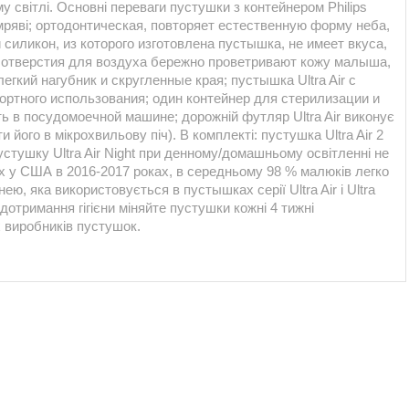
 світлі. Основні переваги пустушки з контейнером Philips
в темряві; ортодонтическая, повторяет естественную форму неба,
силикон, из которого изготовлена пустышка, не имеет вкуса,
 отверстия для воздуха бережно проветривают кожу малыша,
легкий нагубник и скругленные края; пустышка Ultra Air с
ортного использования; один контейнер для стерилизации и
ь в посудомоечной машине; дорожній футляр Ultra Air виконує
 його в мікрохвильову піч). В комплекті: пустушка Ultra Air 2
устушку Ultra Air Night при денному/домашньому освітленні не
их у США в 2016-2017 роках, в середньому 98 % малюків легко
ю, яка використовується в пустышках серії Ultra Air і Ultra
х дотримання гігієни міняйте пустушки кожні 4 тижні
х виробників пустушок.