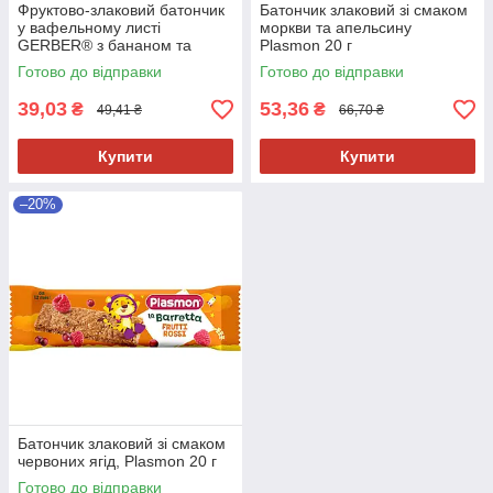
Фруктово-злаковий батончик
Батончик злаковий зі смаком
у вафельному листі
моркви та апельсину
GERBER® з бананом та
Plasmon 20 г
яблуком, для дітей із 12
Готово до відправки
Готово до відправки
місяців, 25 г
39,03
53,36
₴
₴
49,41 ₴
66,70 ₴
Купити
Купити
–20%
Батончик злаковий зі смаком
червоних ягід, Plasmon 20 г
Готово до відправки