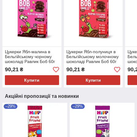
Цукерки Ябл-малина в
Цукерки Ябл-полуниця в
Цуке
Бельгійському чорному
Бельгійському молочному
Бель
шоколаді Равлик Боб 60г
шоколаді Равлик Боб 60г
шоко
90,21
90,21
90,
₴
₴
Купити
Купити
Акційні пропозиції та новинки
–29%
–29%