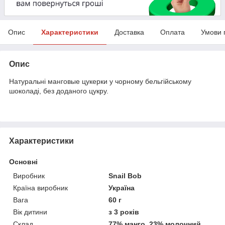
Опис
Характеристики
Доставка
Оплата
Умови 
Опис
Натуральні манговые цукерки у чорному бельгійському
шоколаді, без доданого цукру.
Характеристики
Основні
Виробник
Snail Bob
Країна виробник
Україна
Вага
60 г
Вік дитини
з 3 років
Склад
77% манго, 23% молочний