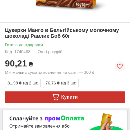
Цукерки Манго в Бельгійському молочному
шоколаді Равлик Боб 60г
Готово до відправки
Код: 1740468
Опт і роздріб
90,21
₴
Мінімальна сума замовлення на сайті — 300 ₴
81,98 ₴
від 2 шт.
76,76 ₴
від 3 шт.
Купити