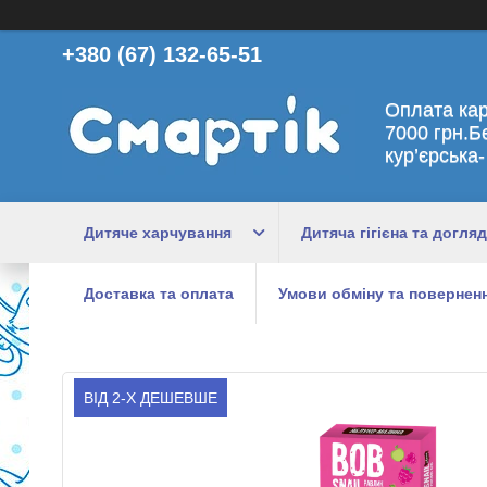
+380 (67) 132-65-51
Оплата ка
7000 грн.Б
кур’єрська-
Дитяче харчування
Дитяча гігієна та догляд
Доставка та оплата
Умови обміну та поверненн
ВІД 2-Х ДЕШЕВШЕ