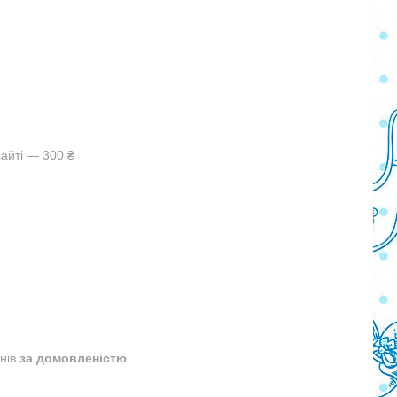
айті — 300 ₴
днів
за домовленістю