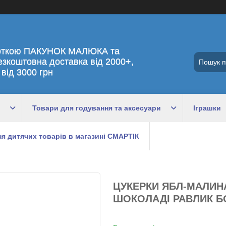
рткою ПАКУНОК МАЛЮКА та
езкоштовна доставка від 2000+,
 від 3000 грн
Товари для годування та аксесуари
Іграшки
я дитячих товарів в магазині СМАРТІК
ЦУКЕРКИ ЯБЛ-МАЛИН
ШОКОЛАДІ РАВЛИК Б