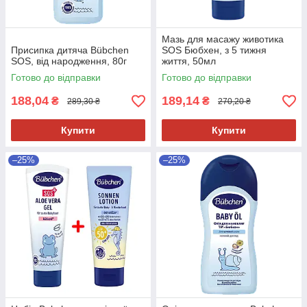
Мазь для масажу животика
Присипка дитяча Bübchen
SOS Бюбхен, з 5 тижня
SOS, від народження, 80г
життя, 50мл
Готово до відправки
Готово до відправки
188,04
189,14
₴
₴
289,30 ₴
270,20 ₴
Купити
Купити
–25%
–25%