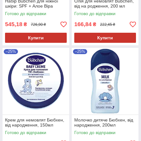
Набір Bubchen для ніжної
Олія для немовлят Bubchen,
шкіри: SPF + Алое Віра
від на родження, 200 мл
Готово до відправки
Готово до відправки
545,18
166,84
₴
₴
726,90 ₴
222,45 ₴
Купити
Купити
–25%
–25%
Крем для немовлят Бюбхен,
Молочко дитяче Бюбхен, від
від народження, 150мл
народження, 200мл
Готово до відправки
Готово до відправки