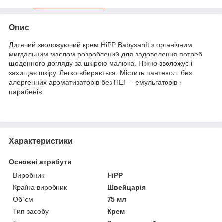
Опис
Дитячий зволожуючий крем HiPP Babysanft з органічним
мигдальним маслом розроблений для задоволення потреб
щоденного догляду за шкірою малюка. Ніжно зволожує і
захищає шкіру. Легко вбирається. Містить пантенол. без
алергенних ароматизаторів без ПЕГ – емульгаторів і
парабенів
Характеристики
Основні атрибути
Виробник
HiPP
Країна виробник
Швейцарія
Об`єм
75 мл
Тип засобу
Крем