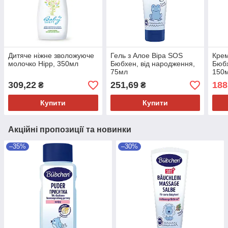
Дитяче ніжне зволожуюче
Гель з Алое Віра SOS
Крем
молочко Hipp, 350мл
Бюбхен, від народження,
Бюбх
75мл
150
309,22
251,69
188
₴
₴
Купити
Купити
Акційні пропозиції та новинки
–35%
–30%