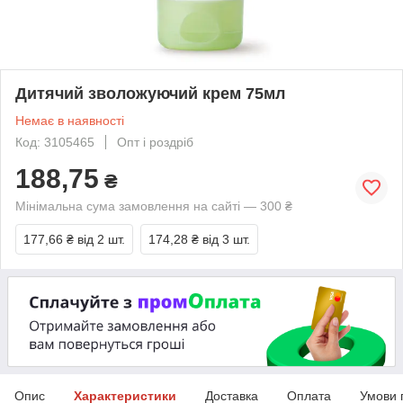
Дитячий зволожуючий крем 75мл
Немає в наявності
Код: 3105465
Опт і роздріб
188,75
₴
Мінімальна сума замовлення на сайті — 300 ₴
177,66 ₴
від 2 шт.
174,28 ₴
від 3 шт.
Опис
Характеристики
Доставка
Оплата
Умови 