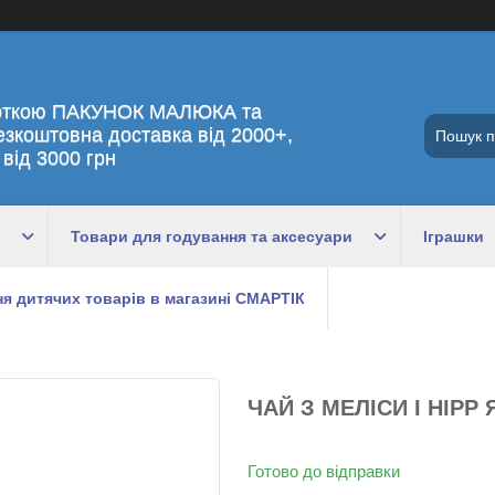
рткою ПАКУНОК МАЛЮКА та
езкоштовна доставка від 2000+,
 від 3000 грн
Товари для годування та аксесуари
Іграшки
я дитячих товарів в магазині СМАРТІК
ЧАЙ З МЕЛІСИ І HIPP 
Готово до відправки