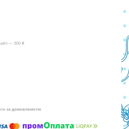
айті — 300 ₴
днів
за домовленістю