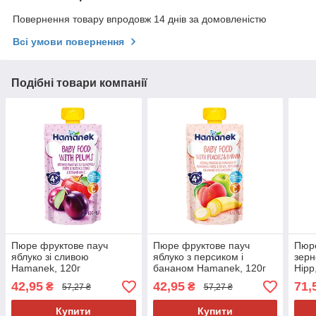
Повернення товару впродовж 14 днів за домовленістю
Всі умови повернення
Подібні товари компанії
Пюре фруктове пауч
Пюре фруктове пауч
Пюре
яблуко зі сливою
яблуко з персиком і
зерн
Hamanek, 120г
бананом Hamanek, 120г
Hipp
42,95
42,95
71,
₴
₴
57,27 ₴
57,27 ₴
Купити
Купити