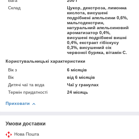
Вага
200 г
Склад
Цукор, декстроза, лимонна
кислота, висушені
подрібнені апельсини 0,6%,
мальтодекстрин,
натуральний апельсиновий
ароматизатор 0,4%,
висушені подрібнені вишні
0,4%, екстракт гібіскусу
0,3%, висушений сік
червоної буряка, вітамін С.
Користувальницькі характеристики
Вік з
6 місяців
Вік
від 6 місяців
Дитячі чаї та вода
Чаї у гранулах
Термін придатності
24 місяць
Приховати
Умови доставки
Нова Пошта