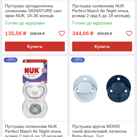
Пустушка ортодонтична
Пустушка силіконова NUK
силіконова SIGNATURE сині
Perfect Match Air Night нічна,
зірки NUK, 18-36 місяців
розмір 2 (від 6 до 18 місяців),
лев/зірки, 2 шт
Готово до відправки
Готово до відправки
135,56
344,66
₴
₴
208,55 ₴
459,55 ₴
Купити
Купити
–25%
–20%
Пустушка силіконова NUK
Пустушка кругла МОНО
Perfect Match Air Night нічна,
синій-фіолетовий латексна
розмір 2 (від 6 до 18 місяців),
Baby-Nova, 2шт