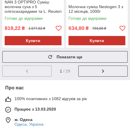
NAN 3 OPTIPRO Cуміш
молочна суха з 5
Молочна суміш Nestogen 3 з
олігосахаридами та L. Reuteri
12 місяців, 1000г
для дітей від 12 місяців, 1 кг
Готово до відправки
Готово до відправки
819,22
634,80
₴
₴
1 077,92 ₴
793,50 ₴
Купити
Купити
Показати ще
1
/ 29
Про нас
100% позитивних з 1082 відгуків за рік
Працює з 13.03.2020
м. Одеса
Одеса, Україна