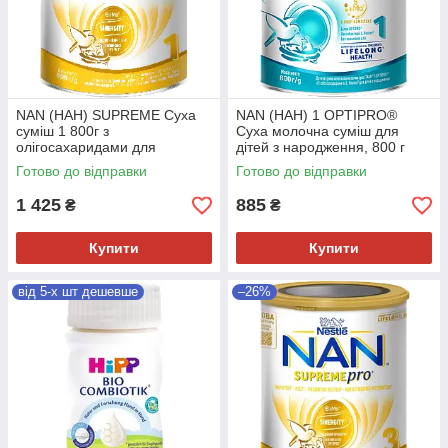
NAN (НАН) SUPREME Суха
NAN (НАН) 1 OPTIPRO®
суміш 1 800г з
Суха молочна суміш для
олігосахаридами для
дітей з народження, 800 г
харчування дітей з
Готово до відправки
Готово до відправки
народження.
1 425
885
₴
₴
Купити
Купити
від 5-х шт дешевше
–26%