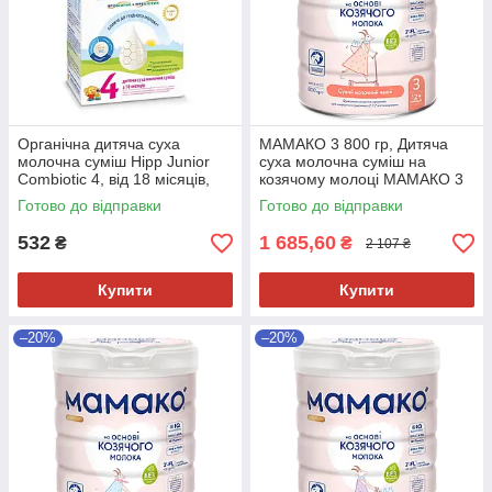
Органічна дитяча суха
МАМАКО 3 800 гр, Дитяча
молочна суміш Hipp Junior
суха молочна суміш на
Combiotic 4, від 18 місяців,
козячому молоці МАМАКО 3
500 гр
PREMIUM 12+ міс, 800 гр
Готово до відправки
Готово до відправки
532
1 685,60
₴
₴
2 107 ₴
Купити
Купити
–20%
–20%