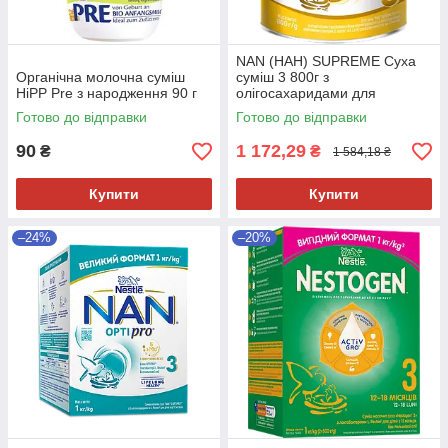
NAN (НАН) SUPREME Суха
Органічна молочна суміш
суміш 3 800г з
HiPP Pre з народження 90 г
олігосахаридами для
харчування дітей з
Готово до відправки
Готово до відправки
народження.
90
1 172,29
₴
₴
1 584,18 ₴
Купити
Купити
–24%
–20%