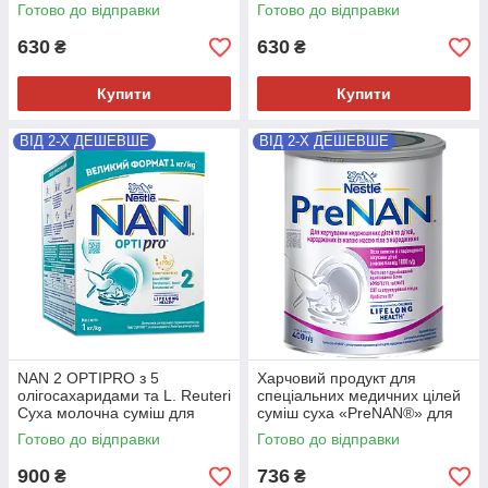
500 гр
гр
Готово до відправки
Готово до відправки
630
630
₴
₴
Купити
Купити
ВІД 2-Х ДЕШЕВШЕ
ВІД 2-Х ДЕШЕВШЕ
NAN 2 OPTIPRO з 5
Харчовий продукт для
олігосахаридами та L. Reuteri
спеціальних медичних цілей
Суха молочна суміш для
суміш суха «PreNAN®» для
дітей з 6 місяців, 1 кг
харчування недоношених
Готово до відправки
Готово до відправки
дітей та дітей, народжених із
мало
900
736
₴
₴