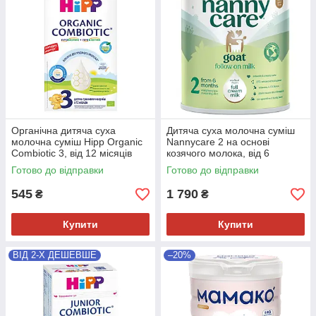
Органічна дитяча суха
Дитяча суха молочна суміш
молочна суміш Hipp Organic
Nannycare 2 на основі
Combiotic 3, від 12 місяців
козячого молока, від 6
500 гр
місяців, 800 гр
Готово до відправки
Готово до відправки
545
1 790
₴
₴
Купити
Купити
ВІД 2-Х ДЕШЕВШЕ
–20%