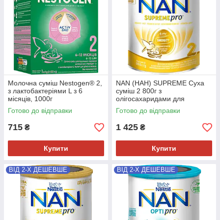
Молочна суміш Nestogen® 2,
NAN (НАН) SUPREME Суха
з лактобактеріями L з 6
суміш 2 800г з
місяців, 1000г
олігосахаридами для
харчування дітей з
Готово до відправки
Готово до відправки
народження.
715
1 425
₴
₴
Купити
Купити
ВІД 2-Х ДЕШЕВШЕ
ВІД 2-Х ДЕШЕВШЕ