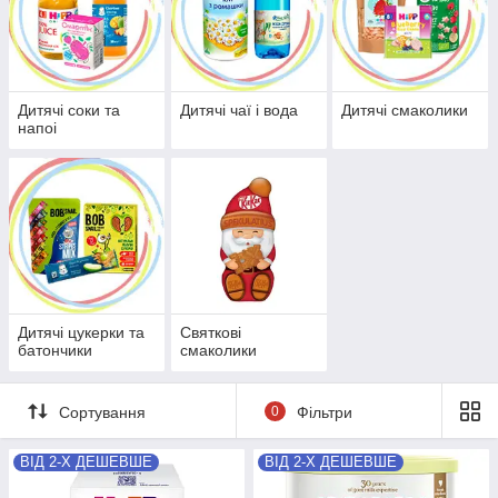
Дитячі соки та
Дитячі чаї і вода
Дитячі смаколики
напоі
Дитячі цукерки та
Святкові
батончики
смаколики
Сортування
0
Фільтри
ВІД 2-Х ДЕШЕВШЕ
ВІД 2-Х ДЕШЕВШЕ