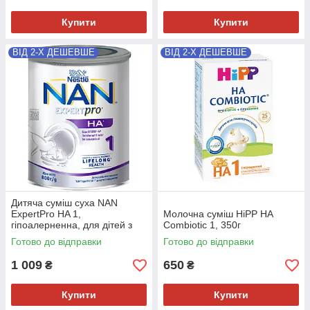
Купити
Купити
ВІД 2-Х ДЕШЕВШЕ
ВІД 2-Х ДЕШЕВШЕ
Дитяча суміш суха NAN
ExpertPro HA 1,
Молочна суміш HiPP НА
гіпоалерненна, для дітей з
Combiotic 1, 350г
народження, 800 г
Готово до відправки
Готово до відправки
1 009
650
₴
₴
Купити
Купити